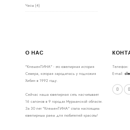
Часы
(4)
О НАС
КОНТ
"КлеменТИНА" - это ювелирная история
Телефон:
Севера, которая зародилась у подножия
E-mail:
cl
Хибин в 1992 году.
Сейчас наша ювелирная сеть насчитывает
16 салонов в 9 городах Мурманской области.
За 30 лет "КлеменТИНА" стала настоящим
ювелирным раем для любителей красоты!