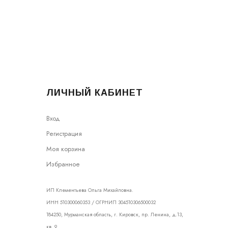
ЛИЧНЫЙ КАБИНЕТ
Вход
Регистрация
Моя корзина
Избранное
ИП Клементьева Ольга Михайловна.
ИНН 510300060353 / ОГРНИП 304510306500032
184250, Мурманская область, г. Кировск, пр. Ленина, д.13,
кв. 9