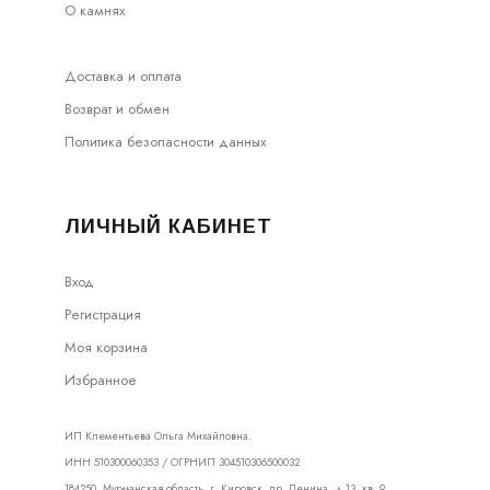
О камнях
Доставка и оплата
Возврат и обмен
Политика безопасности данных
ЛИЧНЫЙ КАБИНЕТ
Вход
Регистрация
Моя корзина
Избранное
ИП Клементьева Ольга Михайловна.
ИНН 510300060353 / ОГРНИП 304510306500032
184250, Мурманская область, г. Кировск, пр. Ленина, д.13, кв. 9