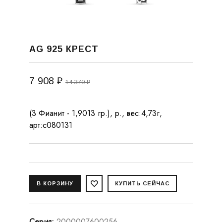
AG 925 КРЕСТ
7 908 ₽
14 379 ₽
(3 Фианит - 1,9013 гр.), р., вес:4,73г,
арт:с080131
Серия
:
2000007600256