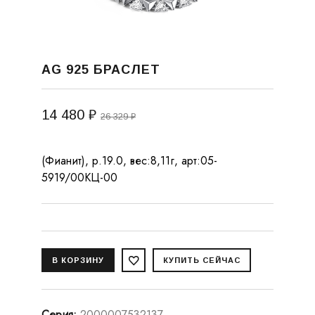
AG 925 БРАСЛЕТ
14 480 ₽
26 329 ₽
(Фианит), р.19.0, вес:8,11г, арт:05-
5919/00КЦ-00
Серия
:
2000007532137