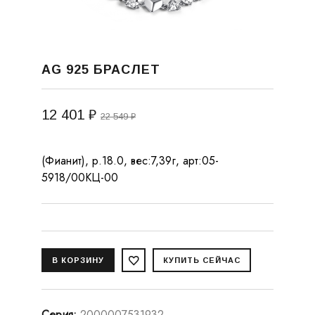
AG 925 БРАСЛЕТ
12 401 ₽
22 549 ₽
(Фианит), р.18.0, вес:7,39г, арт:05-
5918/00КЦ-00
Серия
:
2000007531932