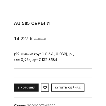
AU 585 СЕРЬГИ
14 227 ₽
25 868 ₽
(22 Фианит круг 1.0 б/ц 0.039), р.,
вес:0,96г, арт:С132-3584
Серия
:
2000007362222