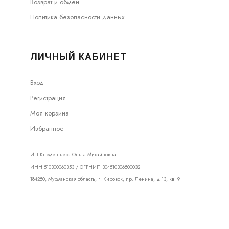
Возврат и обмен
Политика безопасности данных
ЛИЧНЫЙ КАБИНЕТ
Вход
Регистрация
Моя корзина
Избранное
ИП Клементьева Ольга Михайловна.
ИНН 510300060353 / ОГРНИП 304510306500032
184250, Мурманская область, г. Кировск, пр. Ленина, д.13, кв. 9