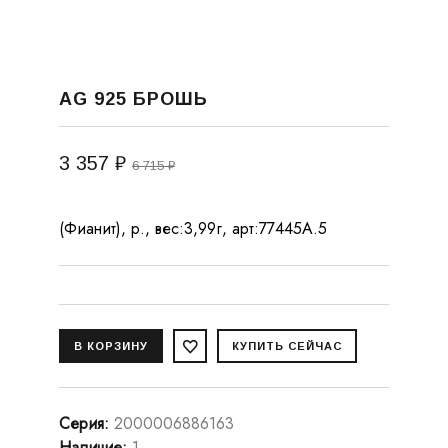
AG 925 БРОШЬ
3 357 ₽
6 715 ₽
(Фианит), р., вес:3,99г, арт:77445А.5
Серия
:
2000006886163
Наличие
:
1