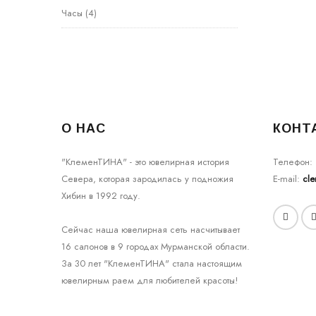
Часы
(4)
О НАС
КОНТ
"КлеменТИНА" - это ювелирная история
Телефон:
Севера, которая зародилась у подножия
E-mail:
cl
Хибин в 1992 году.
Сейчас наша ювелирная сеть насчитывает
16 салонов в 9 городах Мурманской области.
За 30 лет "КлеменТИНА" стала настоящим
ювелирным раем для любителей красоты!