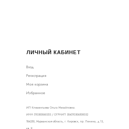
ЛИЧНЫЙ КАБИНЕТ
Вход
Регистрация
Моя корзина
Избранное
ИП Клементьева Ольга Михайловна.
ИНН 510300060353 / ОГРНИП 304510306500032
184250, Мурманская область, г. Кировск, пр. Ленина, д.13,
кв. 9