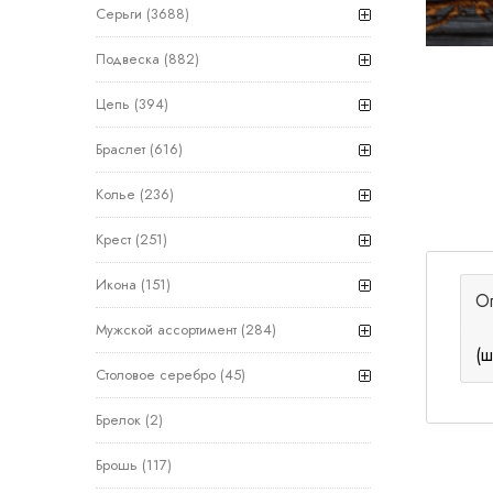
Серьги
(3688)
Подвеска
(882)
Цепь
(394)
Браслет
(616)
Колье
(236)
Крест
(251)
Икона
(151)
О
Мужской ассортимент
(284)
(ш
Столовое серебро
(45)
Брелок
(2)
Брошь
(117)