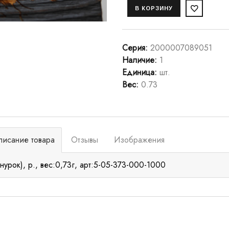
Серия
:
2000007089051
Наличие
:
1
Единица
:
шт.
Вес
:
0.73
писание товара
Отзывы
Изображения
нурок), р., вес:0,73г, арт:5-05-373-000-1000