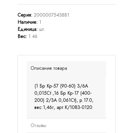
Серия
:
2000007543881
Наличие
:
1
Единица
:
шт.
Вес
:
1.46
Описание товара
(1 Бр Кр-57 (90-60) 3/6А
0,015Ct ,16 Бр Кр-17 (400-
200) 2/3А 0,061Ct), р.17.0,
вес:1,46г, арт:К/1083-0120
Отзывы