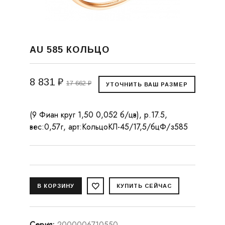
AU 585 КОЛЬЦО
8 831 ₽
17 662 ₽
(9 Фиан круг 1,50 0,052 б/цв), р.17.5,
вес:0,57г, арт:КольцоКЛ-45/17,5/бцФ/з585
Серия
:
2000006710550