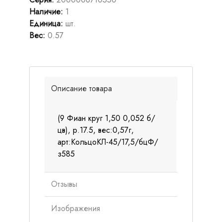
Наличие
:
1
Единица
:
шт.
Вес
:
0.57
Описание товара
(9 Фиан круг 1,50 0,052 б/
цв), р.17.5, вес:0,57г,
арт:КольцоКЛ-45/17,5/бцФ/
з585
Отзывы
Изображения