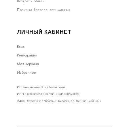
Возврат и обмен
Политика безопасности данных
ЛИЧНЫЙ КАБИНЕТ
Вход
Регистрация
Моя корзина
Избранное
ИП Клементьева Ольга Михайловна.
ИНН 510300060353 / ОГРНИП 304510306500032
184250, Мурманская область, г. Кировск, пр. Ленина, д.13, кв. 9