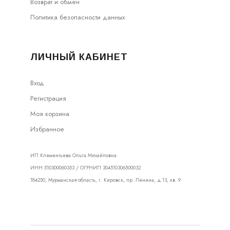
Возврат и обмен
Политика безопасности данных
ЛИЧНЫЙ КАБИНЕТ
Вход
Регистрация
Моя корзина
Избранное
ИП Клементьева Ольга Михайловна.
ИНН 510300060353 / ОГРНИП 304510306500032
184250, Мурманская область, г. Кировск, пр. Ленина, д.13, кв. 9