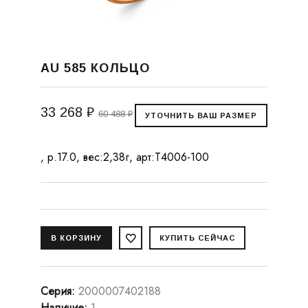
AU 585 КОЛЬЦО
33 268 ₽
60 488 ₽
, р.17.0, вес:2,38г, арт:Т4006-100
Серия
:
2000007402188
Наличие
:
1