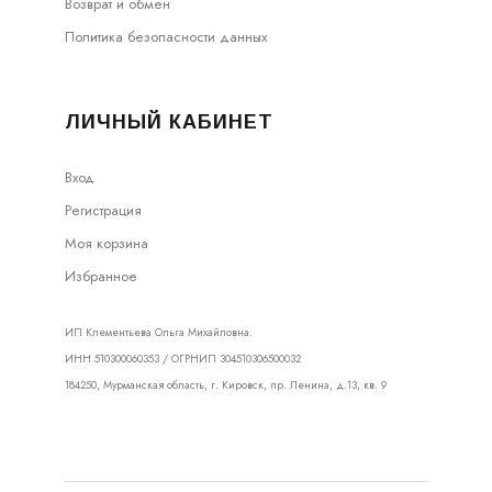
Возврат и обмен
Политика безопасности данных
ЛИЧНЫЙ КАБИНЕТ
Вход
Регистрация
Моя корзина
Избранное
ИП Клементьева Ольга Михайловна.
ИНН 510300060353 / ОГРНИП 304510306500032
184250, Мурманская область, г. Кировск, пр. Ленина, д.13, кв. 9