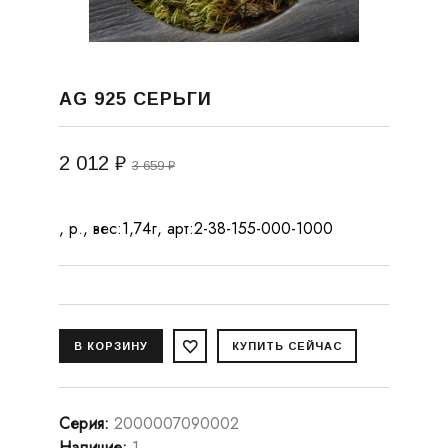
AG 925 СЕРЬГИ
2 012 ₽
3 659 ₽
, р., вес:1,74г, арт:2-38-155-000-1000
Серия
:
2000007090002
Наличие
:
1