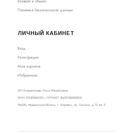
Возврат и обмен
Политика безопасности данных
ЛИЧНЫЙ КАБИНЕТ
Вход
Регистрация
Моя корзина
Избранное
ИП Клементьева Ольга Михайловна.
ИНН 510300060353 / ОГРНИП 304510306500032
184250, Мурманская область, г. Кировск, пр. Ленина, д.13, кв. 9