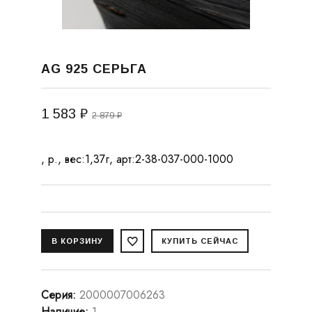
AG 925 СЕРЬГА
1 583 ₽
2 879 ₽
, р., вес:1,37г, арт:2-38-037-000-1000
Серия
:
2000007006263
Наличие
:
1