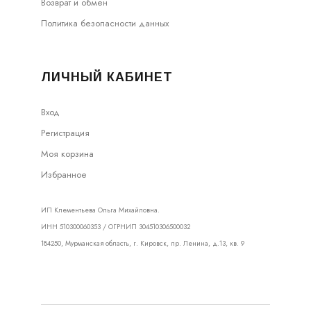
Возврат и обмен
Политика безопасности данных
ЛИЧНЫЙ КАБИНЕТ
Вход
Регистрация
Моя корзина
Избранное
ИП Клементьева Ольга Михайловна.
ИНН 510300060353 / ОГРНИП 304510306500032
184250, Мурманская область, г. Кировск, пр. Ленина, д.13, кв. 9