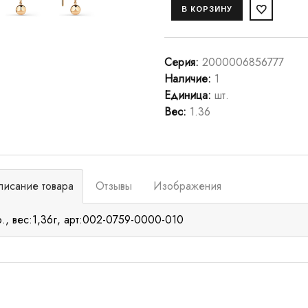
Серия
:
2000006856777
Наличие
:
1
Единица
:
шт.
Вес
:
1.36
писание товара
Отзывы
Изображения
р., вес:1,36г, арт:002-0759-0000-010