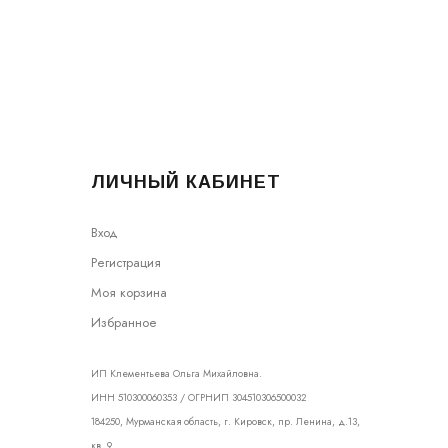
ЛИЧНЫЙ КАБИНЕТ
Вход
Регистрация
Моя корзина
Избранное
ИП Клементьева Ольга Михайловна.
ИНН 510300060353 / ОГРНИП 304510306500032
184250, Мурманская область, г. Кировск, пр. Ленина, д.13,
кв. 9