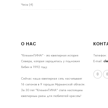
Часы
(4)
О НАС
КОНТ
"КлеменТИНА" - это ювелирная история
Телефон:
Севера, которая зародилась у подножия
E-mail:
cl
Хибин в 1992 году.
Сейчас наша ювелирная сеть насчитывает
16 салонов в 9 городах Мурманской области.
За 30 лет "КлеменТИНА" стала настоящим
ювелирным раем для любителей красоты!