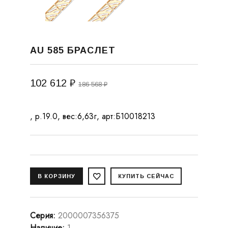
AU 585 БРАСЛЕТ
102 612 ₽
186 568 ₽
, р.19.0, вес:6,63г, арт:Б10018213
Серия
:
2000007356375
Наличие
:
1