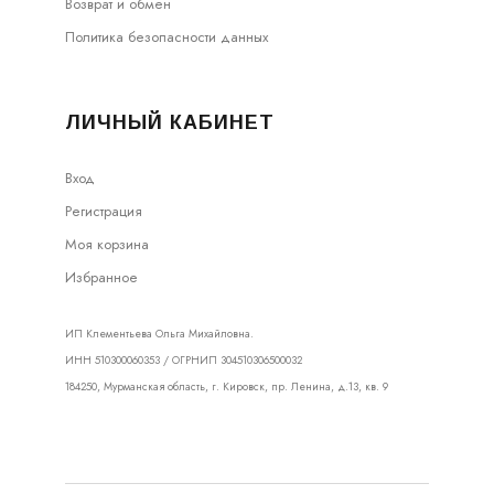
Возврат и обмен
Политика безопасности данных
ЛИЧНЫЙ КАБИНЕТ
Вход
Регистрация
Моя корзина
Избранное
ИП Клементьева Ольга Михайловна.
ИНН 510300060353 / ОГРНИП 304510306500032
184250, Мурманская область, г. Кировск, пр. Ленина, д.13, кв. 9