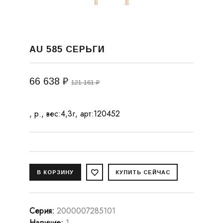
AU 585 СЕРЬГИ
66 638 ₽
121 161 ₽
, р., вес:4,3г, арт:120452
Серия
:
2000007285101
Наличие
:
1