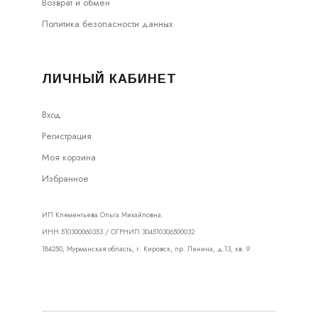
Возврат и обмен
Политика безопасности данных
ЛИЧНЫЙ КАБИНЕТ
Вход
Регистрация
Моя корзина
Избранное
ИП Клементьева Ольга Михайловна.
ИНН 510300060353 / ОГРНИП 304510306500032
184250, Мурманская область, г. Кировск, пр. Ленина, д.13, кв. 9