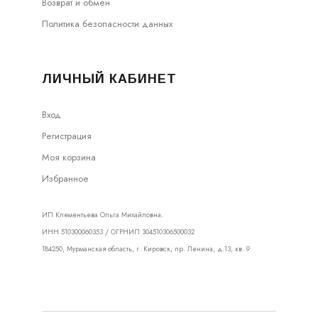
Возврат и обмен
Политика безопасности данных
ЛИЧНЫЙ КАБИНЕТ
Вход
Регистрация
Моя корзина
Избранное
ИП Клементьева Ольга Михайловна.
ИНН 510300060353 / ОГРНИП 304510306500032
184250, Мурманская область, г. Кировск, пр. Ленина, д.13, кв. 9