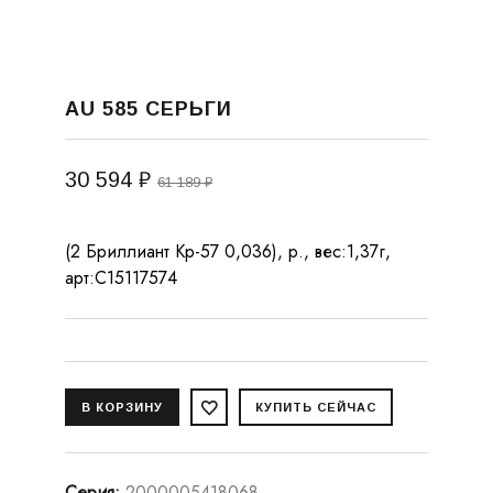
AU 585 СЕРЬГИ
30 594 ₽
61 189 ₽
(2 Бриллиант Кр-57 0,036), р., вес:1,37г,
арт:С15117574
Серия
:
2000005418068