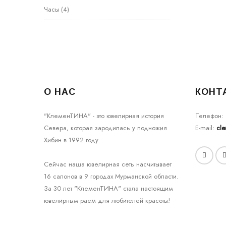
Часы
(4)
О НАС
КОНТ
"КлеменТИНА" - это ювелирная история
Телефон:
Севера, которая зародилась у подножия
E-mail:
cl
Хибин в 1992 году.
Сейчас наша ювелирная сеть насчитывает
16 салонов в 9 городах Мурманской области.
За 30 лет "КлеменТИНА" стала настоящим
ювелирным раем для любителей красоты!