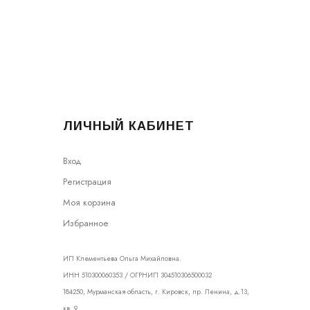
ЛИЧНЫЙ КАБИНЕТ
Вход
Регистрация
Моя корзина
Избранное
ИП Клементьева Ольга Михайловна.
ИНН 510300060353 / ОГРНИП 304510306500032
184250, Мурманская область, г. Кировск, пр. Ленина, д.13,
кв. 9