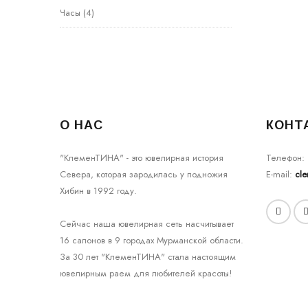
Часы
(4)
О НАС
КОНТ
"КлеменТИНА" - это ювелирная история
Телефон:
Севера, которая зародилась у подножия
E-mail:
cl
Хибин в 1992 году.
Сейчас наша ювелирная сеть насчитывает
16 салонов в 9 городах Мурманской области.
За 30 лет "КлеменТИНА" стала настоящим
ювелирным раем для любителей красоты!