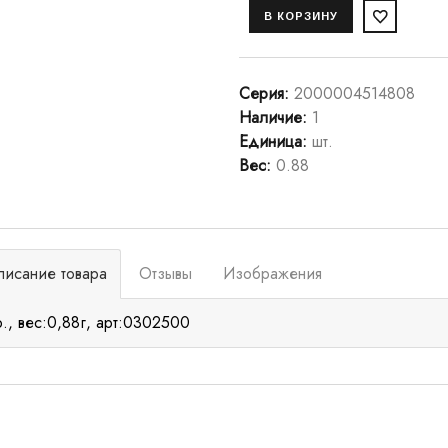
Серия
:
2000004514808
Наличие
:
1
Единица
:
шт.
Вес
:
0.88
писание товара
Отзывы
Изображения
р., вес:0,88г, арт:0302500