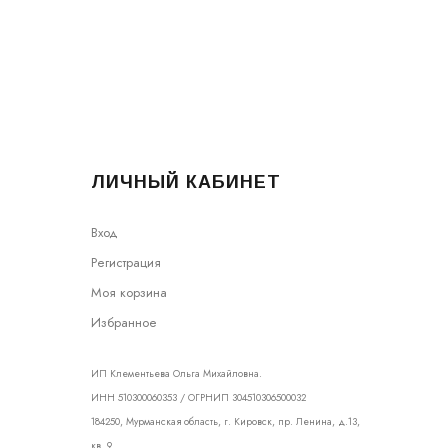
ЛИЧНЫЙ КАБИНЕТ
Вход
Регистрация
Моя корзина
Избранное
ИП Клементьева Ольга Михайловна.
ИНН 510300060353 / ОГРНИП 304510306500032
184250, Мурманская область, г. Кировск, пр. Ленина, д.13,
кв. 9