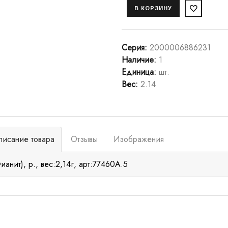
Серия
:
2000006886231
Наличие
:
1
Единица
:
шт.
Вес
:
2.14
писание товара
Отзывы
Изображения
ианит), р., вес:2,14г, арт:77460А.5