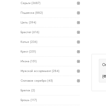
Серьги
(3687)
Подвеска
(882)
Цепь
(394)
Браслет
(616)
Колье
(236)
Крест
(251)
Икона
(151)
О
Мужской ассортимент
(284)
(Ф
Столовое серебро
(45)
Брелок
(2)
Брошь
(117)