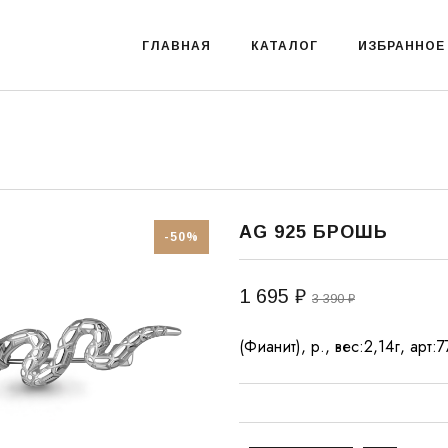
ГЛАВНАЯ
КАТАЛОГ
ИЗБРАННОЕ
AG 925 БРОШЬ
-50%
1 695 ₽
3 390 ₽
(Фианит), р., вес:2,14г, арт