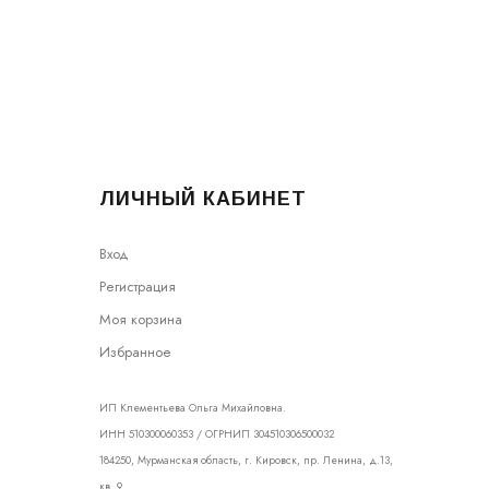
ЛИЧНЫЙ КАБИНЕТ
Вход
Регистрация
Моя корзина
Избранное
ИП Клементьева Ольга Михайловна.
ИНН 510300060353 / ОГРНИП 304510306500032
184250, Мурманская область, г. Кировск, пр. Ленина, д.13,
кв. 9