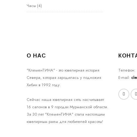
Часы
(4)
О НАС
КОНТ
"КлеменТИНА" - это ювелирная история
Телефон:
Севера, которая зародилась у подножия
E-mail:
cl
Хибин в 1992 году.
Сейчас наша ювелирная сеть насчитывает
16 салонов в 9 городах Мурманской области.
За 30 лет "КлеменТИНА" стала настоящим
ювелирным раем для любителей красоты!