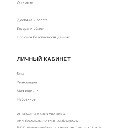
О камнях
Доставка и оплата
Возврат и обмен
Политика безопасности данных
ЛИЧНЫЙ КАБИНЕТ
Вход
Регистрация
Моя корзина
Избранное
ИП Клементьева Ольга Михайловна.
ИНН 510300060353 / ОГРНИП 304510306500032
184250, Мурманская область, г. Кировск, пр. Ленина, д.13, кв. 9