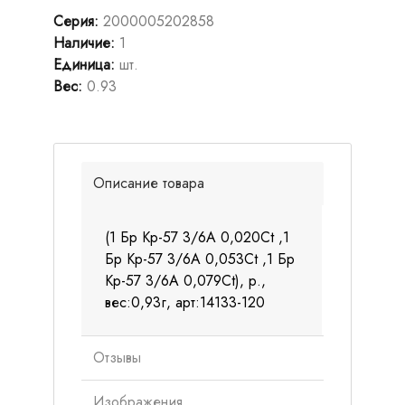
Серия
:
2000005202858
Наличие
:
1
Единица
:
шт.
Вес
:
0.93
Описание товара
(1 Бр Кр-57 3/6А 0,020Ct ,1
Бр Кр-57 3/6А 0,053Ct ,1 Бр
Кр-57 3/6А 0,079Ct), р.,
вес:0,93г, арт:14133-120
Отзывы
Изображения