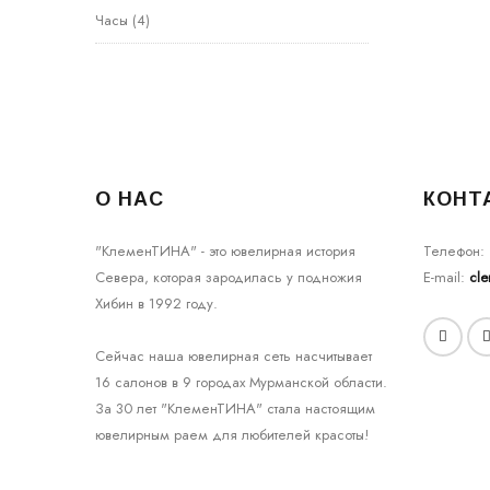
Часы
(4)
О НАС
КОНТ
"КлеменТИНА" - это ювелирная история
Телефон:
Севера, которая зародилась у подножия
E-mail:
cl
Хибин в 1992 году.
Сейчас наша ювелирная сеть насчитывает
16 салонов в 9 городах Мурманской области.
За 30 лет "КлеменТИНА" стала настоящим
ювелирным раем для любителей красоты!