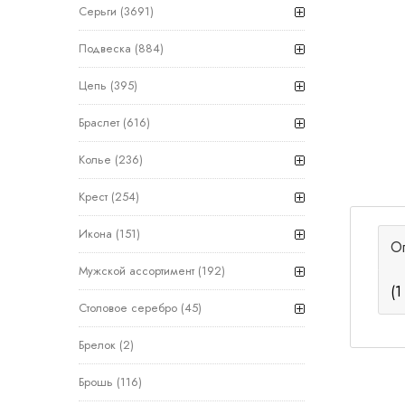
Серьги
(3691)
Подвеска
(884)
Цепь
(395)
Браслет
(616)
Колье
(236)
Крест
(254)
Икона
(151)
О
Мужской ассортимент
(192)
(1
Столовое серебро
(45)
Брелок
(2)
Брошь
(116)