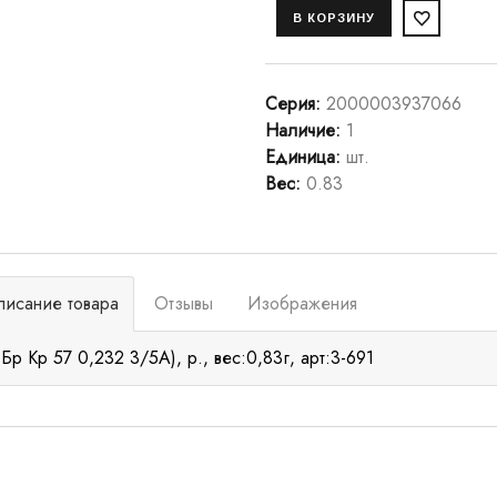
Серия
:
2000003937066
Наличие
:
1
Единица
:
шт.
Вес
:
0.83
писание товара
Отзывы
Изображения
 Бр Кр 57 0,232 3/5А), р., вес:0,83г, арт:3-691