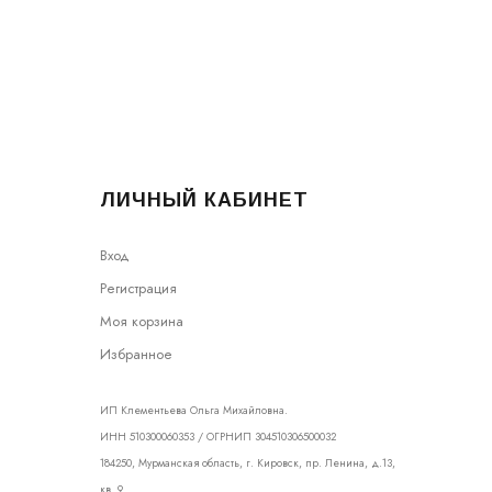
ЛИЧНЫЙ КАБИНЕТ
Вход
Регистрация
Моя корзина
Избранное
ИП Клементьева Ольга Михайловна.
ИНН 510300060353 / ОГРНИП 304510306500032
184250, Мурманская область, г. Кировск, пр. Ленина, д.13,
кв. 9