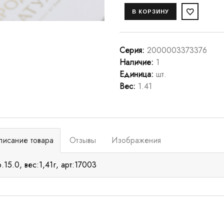
Серия
:
2000003373376
Наличие
:
1
Единица
:
шт.
Вес
:
1.41
писание товара
Отзывы
Изображения
р.15.0, вес:1,41г, арт:17003