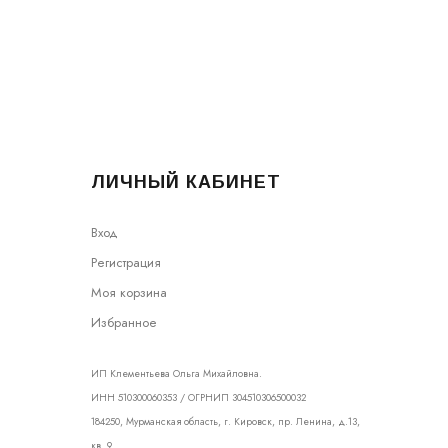
ЛИЧНЫЙ КАБИНЕТ
Вход
Регистрация
Моя корзина
Избранное
ИП Клементьева Ольга Михайловна.
ИНН 510300060353 / ОГРНИП 304510306500032
184250, Мурманская область, г. Кировск, пр. Ленина, д.13,
кв. 9