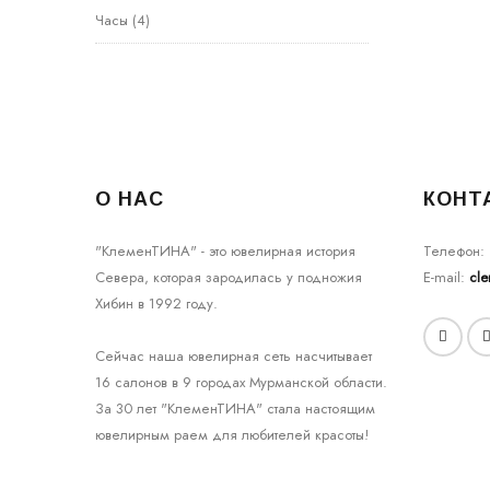
Часы
(4)
О НАС
КОНТ
"КлеменТИНА" - это ювелирная история
Телефон:
Севера, которая зародилась у подножия
E-mail:
cl
Хибин в 1992 году.
Сейчас наша ювелирная сеть насчитывает
16 салонов в 9 городах Мурманской области.
За 30 лет "КлеменТИНА" стала настоящим
ювелирным раем для любителей красоты!