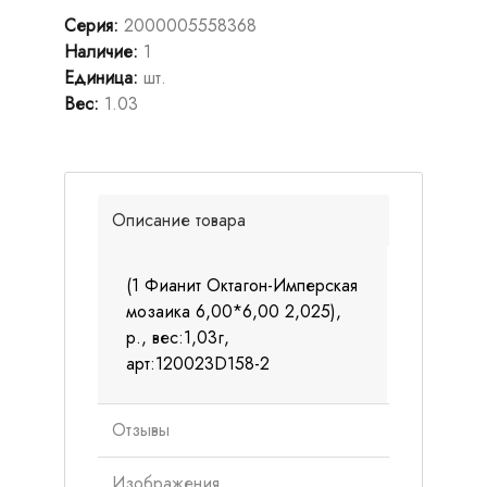
Серия
:
2000005558368
Наличие
:
1
Единица
:
шт.
Вес
:
1.03
Описание товара
(1 Фианит Октагон-Имперская
мозаика 6,00*6,00 2,025),
р., вес:1,03г,
арт:120023D158-2
Отзывы
Изображения