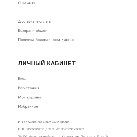
О камнях
Доставка и оплата
Возврат и обмен
Политика безопасности данных
ЛИЧНЫЙ КАБИНЕТ
Вход
Регистрация
Моя корзина
Избранное
ИП Клементьева Ольга Михайловна.
ИНН 510300060353 / ОГРНИП 304510306500032
184250, Мурманская область, г. Кировск, пр. Ленина, д.13, кв. 9