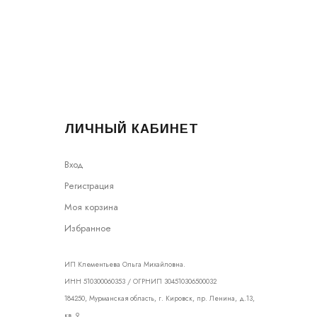
ЛИЧНЫЙ КАБИНЕТ
Вход
Регистрация
Моя корзина
Избранное
ИП Клементьева Ольга Михайловна.
ИНН 510300060353 / ОГРНИП 304510306500032
184250, Мурманская область, г. Кировск, пр. Ленина, д.13,
кв. 9