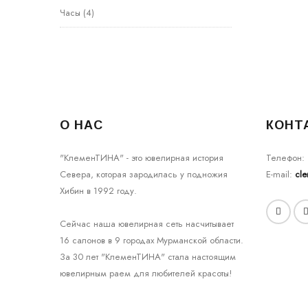
Часы
(4)
О НАС
КОНТ
"КлеменТИНА" - это ювелирная история
Телефон:
Севера, которая зародилась у подножия
E-mail:
cl
Хибин в 1992 году.
Сейчас наша ювелирная сеть насчитывает
16 салонов в 9 городах Мурманской области.
За 30 лет "КлеменТИНА" стала настоящим
ювелирным раем для любителей красоты!