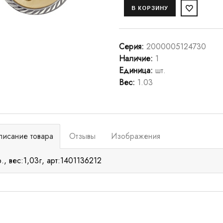
Серия
:
2000005124730
Наличие
:
1
Единица
:
шт.
Вес
:
1.03
писание товара
Отзывы
Изображения
р., вес:1,03г, арт:1401136212