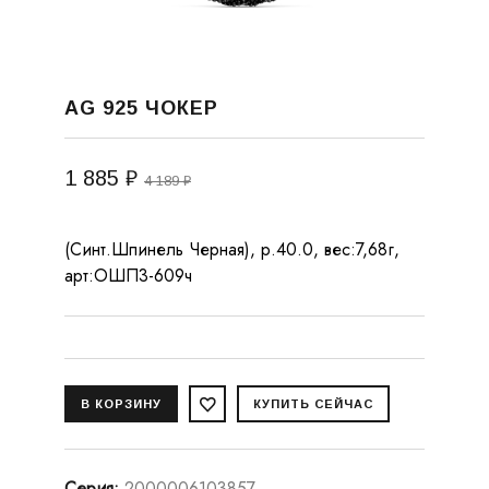
AG 925 ЧОКЕР
1 885 ₽
4 189 ₽
(Синт.Шпинель Черная), р.40.0, вес:7,68г,
арт:ОШП3-609ч
Серия
:
2000006103857