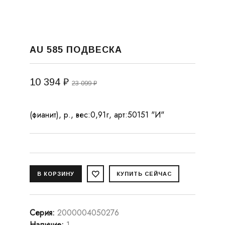
AU 585 ПОДВЕСКА
10 394 ₽
23 099 ₽
(фианит), р., вес:0,91г, арт:50151 "И"
Серия
:
2000004050276
Наличие
:
1