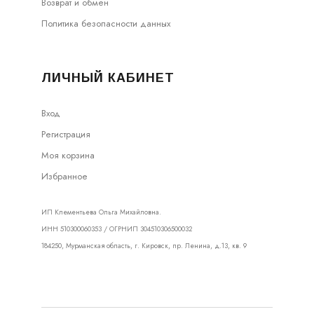
Возврат и обмен
Политика безопасности данных
ЛИЧНЫЙ КАБИНЕТ
Вход
Регистрация
Моя корзина
Избранное
ИП Клементьева Ольга Михайловна.
ИНН 510300060353 / ОГРНИП 304510306500032
184250, Мурманская область, г. Кировск, пр. Ленина, д.13, кв. 9