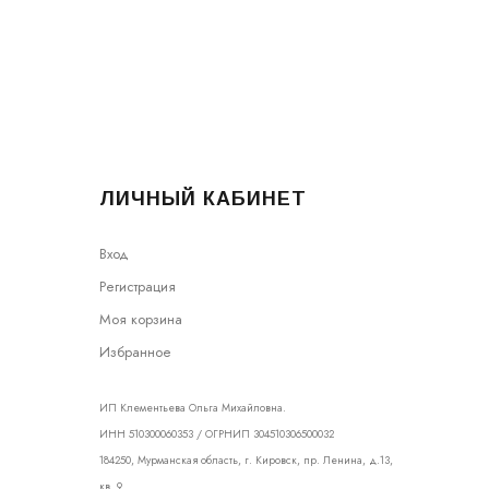
ЛИЧНЫЙ КАБИНЕТ
Вход
Регистрация
Моя корзина
Избранное
ИП Клементьева Ольга Михайловна.
ИНН 510300060353 / ОГРНИП 304510306500032
184250, Мурманская область, г. Кировск, пр. Ленина, д.13,
кв. 9