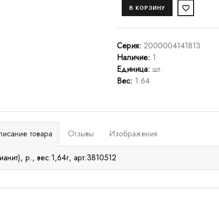
Серия
:
2000004141813
Наличие
:
1
Единица
:
шт.
Вес
:
1.64
писание товара
Отзывы
Изображения
ианит), р., вес:1,64г, арт:3810512