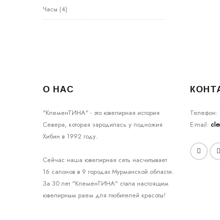
Часы
(4)
О НАС
КОНТ
"КлеменТИНА" - это ювелирная история
Телефон:
Севера, которая зародилась у подножия
E-mail:
cl
Хибин в 1992 году.
Сейчас наша ювелирная сеть насчитывает
16 салонов в 9 городах Мурманской области.
За 30 лет "КлеменТИНА" стала настоящим
ювелирным раем для любителей красоты!