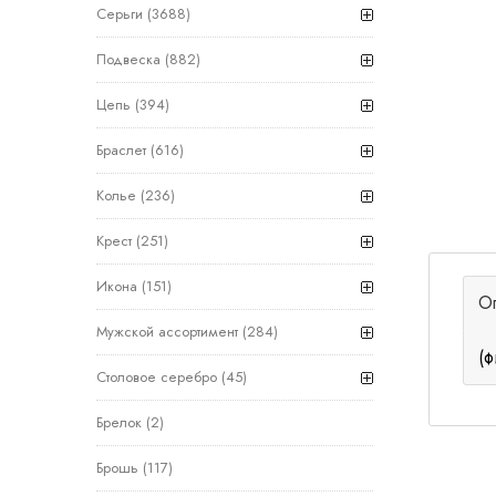
Серьги
(3688)
Подвеска
(882)
Цепь
(394)
Браслет
(616)
Колье
(236)
Крест
(251)
Икона
(151)
О
Мужской ассортимент
(284)
(ф
Столовое серебро
(45)
Брелок
(2)
Брошь
(117)