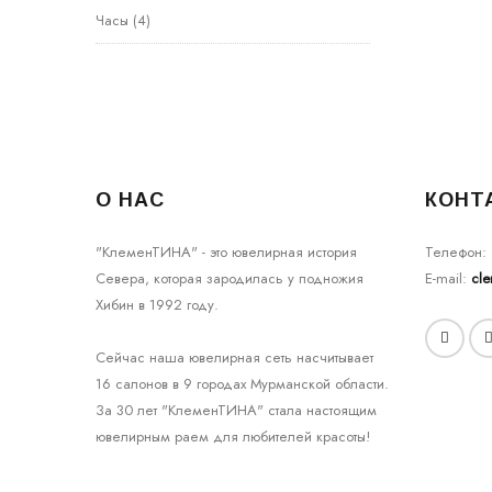
Часы
(4)
О НАС
КОНТ
"КлеменТИНА" - это ювелирная история
Телефон:
Севера, которая зародилась у подножия
E-mail:
cl
Хибин в 1992 году.
Сейчас наша ювелирная сеть насчитывает
16 салонов в 9 городах Мурманской области.
За 30 лет "КлеменТИНА" стала настоящим
ювелирным раем для любителей красоты!