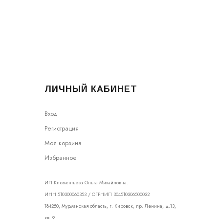
ЛИЧНЫЙ КАБИНЕТ
Вход
Регистрация
Моя корзина
Избранное
ИП Клементьева Ольга Михайловна.
ИНН 510300060353 / ОГРНИП 304510306500032
184250, Мурманская область, г. Кировск, пр. Ленина, д.13,
кв. 9