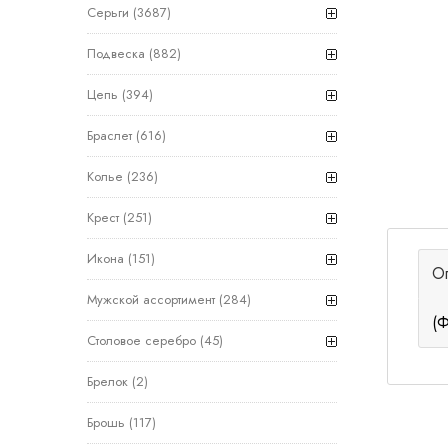
Серьги
(3687)
Подвеска
(882)
Цепь
(394)
Браслет
(616)
Колье
(236)
Крест
(251)
Икона
(151)
О
Мужской ассортимент
(284)
(Ф
Столовое серебро
(45)
Брелок
(2)
Брошь
(117)