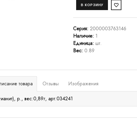
Серия
:
2000003763146
Наличие
:
1
Единица
:
шт.
Вес
:
0.89
писание товара
Отзывы
Изображения
ианит), р., вес:0,89г, арт:034241