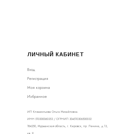
ЛИЧНЫЙ КАБИНЕТ
Вход
Регистрация
Моя корзина
Избранное
ИП Клементьева Ольга Михайловна.
ИНН 510300060353 / ОГРНИП 304510306500032
184250, Мурманская область, г. Кировск, пр. Ленина, д.13,
кв. 9