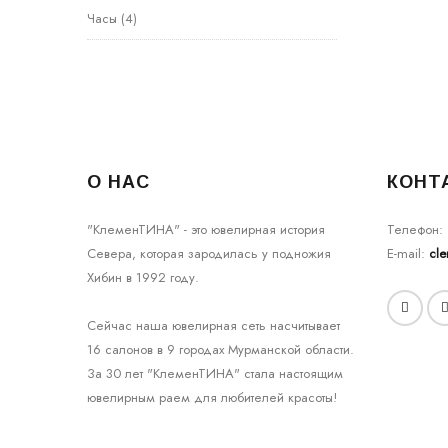
Часы
(4)
О НАС
КОНТ
"КлеменТИНА" - это ювелирная история
Телефон:
Севера, которая зародилась у подножия
E-mail:
cl
Хибин в 1992 году.
Сейчас наша ювелирная сеть насчитывает
16 салонов в 9 городах Мурманской области.
За 30 лет "КлеменТИНА" стала настоящим
ювелирным раем для любителей красоты!