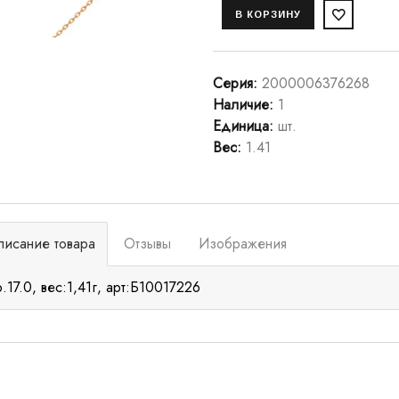
Серия
:
2000006376268
Наличие
:
1
Единица
:
шт.
Вес
:
1.41
писание товара
Отзывы
Изображения
р.17.0, вес:1,41г, арт:Б10017226