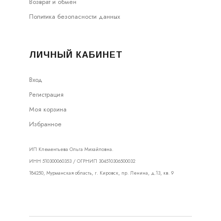
Возврат и обмен
Политика безопасности данных
ЛИЧНЫЙ КАБИНЕТ
Вход
Регистрация
Моя корзина
Избранное
ИП Клементьева Ольга Михайловна.
ИНН 510300060353 / ОГРНИП 304510306500032
184250, Мурманская область, г. Кировск, пр. Ленина, д.13, кв. 9