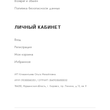
Возврат и обмен
Политика безопасности данных
ЛИЧНЫЙ КАБИНЕТ
Вход
Регистрация
Моя корзина
Избранное
ИП Клементьева Ольга Михайловна.
ИНН 510300060353 / ОГРНИП 304510306500032
184250, Мурманская область, г. Кировск, пр. Ленина, д.13, кв. 9