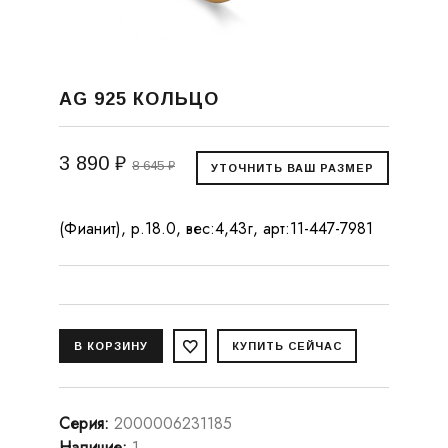
AG 925 КОЛЬЦО
3 890 ₽
8 645 ₽
(Фианит), р.18.0, вес:4,43г, арт:11-447-7981
Серия
:
2000006231185
Наличие
:
1