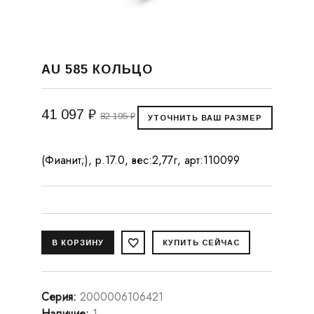
AU 585 КОЛЬЦО
41 097 ₽
82 195 ₽
(Фианит;), р.17.0, вес:2,77г, арт:110099
Серия
:
2000006106421
Наличие
:
1