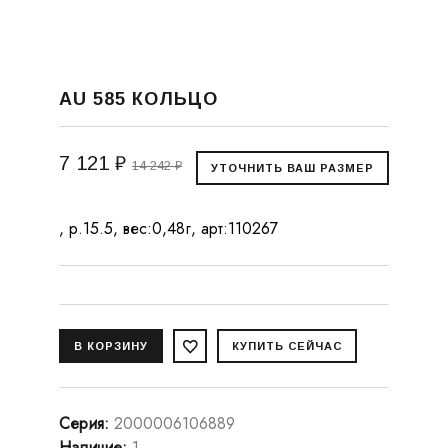
AU 585 КОЛЬЦО
7 121 ₽
14 242 ₽
, р.15.5, вес:0,48г, арт:110267
Серия
:
2000006106889
Наличие
:
1