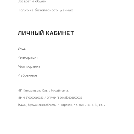
Возврат и обмен
Политика безопасности данных
ЛИЧНЫЙ КАБИНЕТ
Вход
Регистрация
Моя корзина
Избранное
ИП Клементьева Ольга Михайловна.
ИНН 510300060353 / ОГРНИП 304510306500032
184250, Мурманская область, г. Кировск, пр. Ленина, д.13, кв. 9