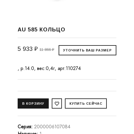
AU 585 КОЛЬЦО
5 933 ₽
11 866 ₽
, р.14.0, вес:0,4г, арт:110274
Серия
:
2000006107084
Наличие
:
1