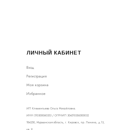
ЛИЧНЫЙ КАБИНЕТ
Вход
Регистрация
Моя корзина
Избранное
ИП Клементьева Ольга Михайловна.
ИНН 510300060353 / ОГРНИП 304510306500032
184250, Мурманская область, г. Кировск, пр. Ленина, д.13,
кв. 9