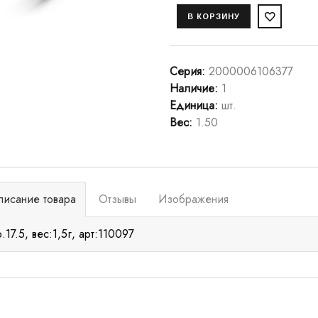
Серия
:
2000006106377
Наличие
:
1
Единица
:
шт.
Вес
:
1.50
писание товара
Отзывы
Изображения
р.17.5, вес:1,5г, арт:110097