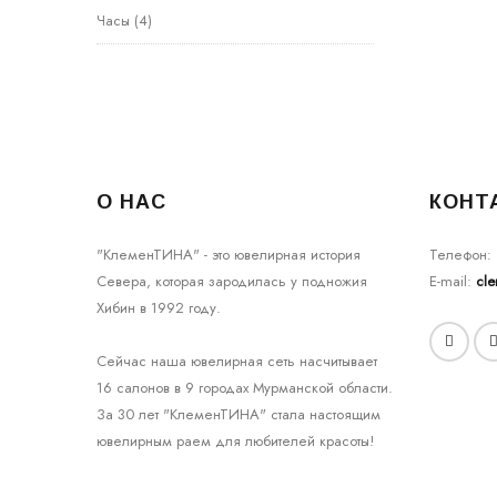
Часы
(4)
О НАС
КОНТ
"КлеменТИНА" - это ювелирная история
Телефон:
Севера, которая зародилась у подножия
E-mail:
cl
Хибин в 1992 году.
Сейчас наша ювелирная сеть насчитывает
16 салонов в 9 городах Мурманской области.
За 30 лет "КлеменТИНА" стала настоящим
ювелирным раем для любителей красоты!