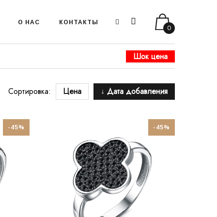
О НАС
КОНТАКТЫ
0
Шок цена
Сортировка:
Цена
↓ Дата добавления
-45%
-45%