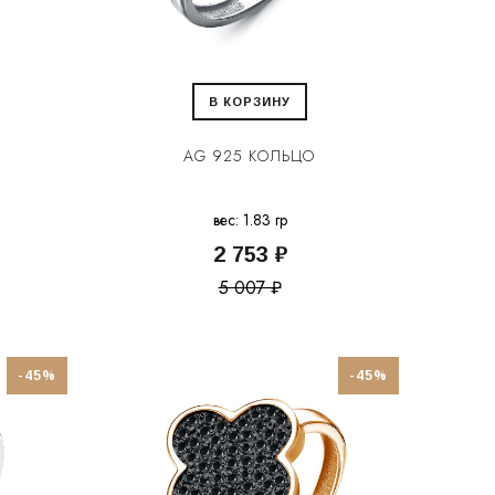
В КОРЗИНУ
AG 925 КОЛЬЦО
вес: 1.83 гр
2 753 ₽
5 007 ₽
-45%
-45%