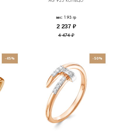
AG 925 КОЛЬЦО
вес: 1.93 гр
2 237 ₽
4 474 ₽
-45%
-50%