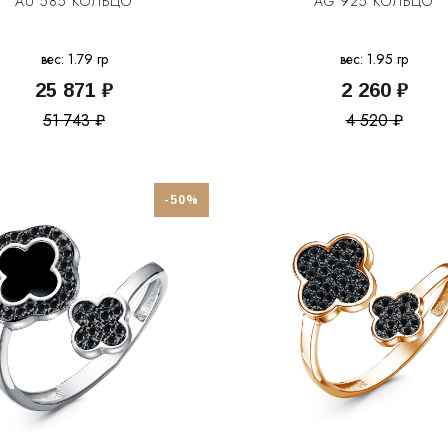
AU 585 КОЛЬЦО
AG 925 КОЛЬЦО
вес: 1.79 гр
вес: 1.95 гр
25 871 ₽
2 260 ₽
51 743 ₽
4 520 ₽
-50%