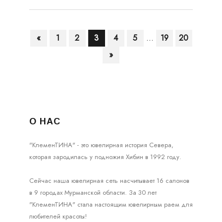
«
1
2
3
4
5
...
19
20
»
О НАС
"КлеменТИНА" - это ювелирная история Севера,
которая зародилась у подножия Хибин в 1992 году.
Сейчас наша ювелирная сеть насчитывает 16 салонов
в 9 городах Мурманской области. За 30 лет
"КлеменТИНА" стала настоящим ювелирным раем для
любителей красоты!