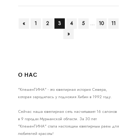
«
1
2
3
4
5
...
10
11
»
О НАС
"КлеменТИНА" - это ювелирная история Севера,
которая зародилась у подножия Хибин в 1992 году.
Сейчас наша ювелирная сеть насчитывает 16 салонов
в 9 городах Мурманской области. За 30 лет
"КлеменТИНА" стала настоящим ювелирным раем для
любителей красоты!